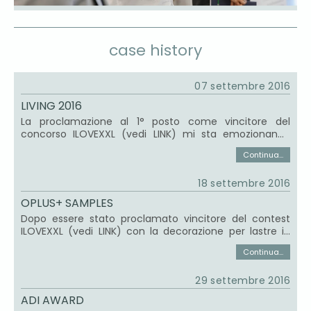
case history
07 settembre 2016
LIVING 2016
La proclamazione al 1° posto come vincitore del
concorso ILOVEXXL (vedi LINK) mi sta emozionando
sempre più ogni giorno che passa. Questa è la
Continua...
pubblicazione sul mensile "LIVING", nella quale il mio
"segno decorativo" OPLUS+, occupa un'intera pagina.
18 settembre 2016
Che figata!...
OPLUS+ SAMPLES
Dopo essere stato proclamato vincitore del contest
ILOVEXXL (vedi LINK) con la decorazione per lastre in
gres OPLUS+ e dopo una pubblicazione su LIVING del
Continua...
Corriere della Sera (vedi LINK), eccomi con Davide
Tonelli, patron di Ornamenta®, nell'aula di
29 settembre 2016
rappresentanza della sede Gamma Due, industria di
Sassuolo (MO) produttrice di gres porcellanato, ad
ADI AWARD
effettuare le ultime valutazioni prima dell...