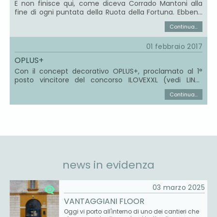
E non finisce qui, come diceva Corrado Mantoni alla
fine di ogni puntata della Ruota della Fortuna. Ebbene
sì, OPLUS+, la decorazione che ho disegnato per
Continua...
Ornamenta® e che mi ha permesso di vincere al 1°
posto il concorso ILOVEXXL (vedi LINK) indetto da
01 febbraio 2017
Centro Edile Quartarella, dopo la pubblicazione su
LIVING del Corriere della Sera (vedi LINK), e dopo la
OPLUS+
produzione delle prime campionature ...
Con il concept decorativo OPLUS+, proclamato al 1°
posto vincitore del concorso ILOVEXXL (vedi LINK)
indetto nel 2016 da Centro Edile Quartarella di Altamura
Continua...
(TA) e da ORNAMENTA®, rappresentata da Davide
Tonelli, patron dell'azienda di Sassuolo (MO), ho
intrapreso una collaborazione con l’azienda produttrice
di lastre decorative in gres porcellanato per creare una
nuova collezione da imm...
news in evidenza
03 marzo 2025
VANTAGGIANI FLOOR
Oggi vi porto all'interno di uno dei cantieri che