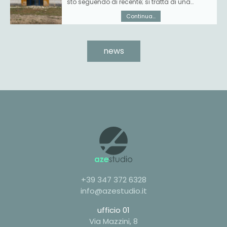
sto seguendo di recente; si tratta di una
masseria...
Continua...
news
+39 347 372 6328
info@azestudio.it
ufficio 01
Via Mazzini, 8