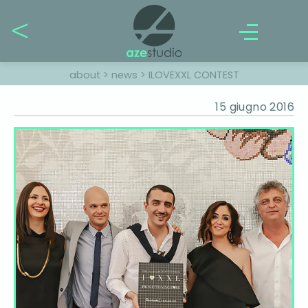
about
>
news
>
ILOVEXXL CONTEST
15 giugno 2016