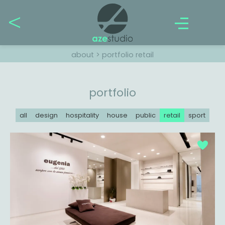
about
>
portfolio
retail
portfolio
all
design
hospitality
house
public
retail
sport