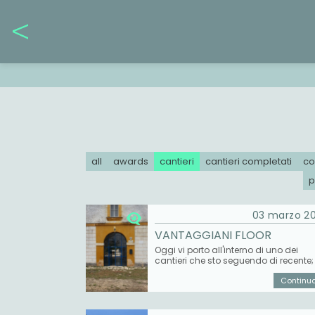
all
awards
cantieri
cantieri completati
co
p
03 marzo 2
VANTAGGIANI FLOOR
Oggi vi porto all'interno di uno dei
cantieri che sto seguendo di recente; 
tratta di una masseria situata a
Continua.
Boncore nel Comune di Nardò. Entra
nell'atrio dall'ingresso principale
scorgiamo il cortile. Da qui possiam
percorrere una scala, che conduce a