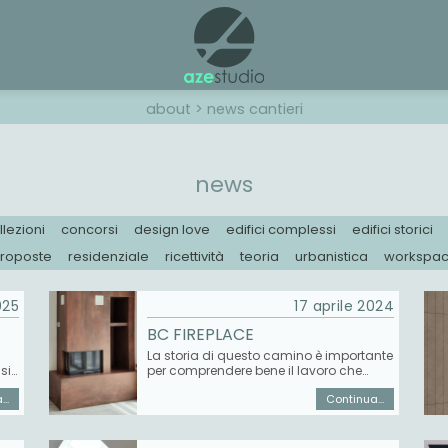
about
>
news
cantieri
news
llezioni
concorsi
design love
edifici complessi
edifici storici
roposte
residenziale
ricettività
teoria
urbanistica
workspa
025
17 aprile 2024
BC FIREPLACE
La storia di questo camino è importante
si
per comprendere bene il lavoro che
svolgo insieme al team o.key - chiavi in
..
Continua...
ndo
mano, la divisione di Olivieri Ceramiche
che sviluppa progetti
o
dall'ingegnerizzazione alla posa in
l
opera. Per quanto riguarda il camino di