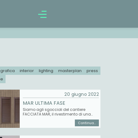
grafica
interior
lighting
masterplan
press
ce
20 giugno 2022
MAR ULTIMA FASE
Siamo agli sgoccioli del cantiere
FACCIATA MAR, il rivestimento di una
facciata e del muro di recinto, con
Continua...
lastre in gres grande formato by
Laminam. Insieme a tutto lo staff di
o.key - chiavi in mano (Davide Olivieri,
Michele Pignataro, Olivieri Ceramiche),